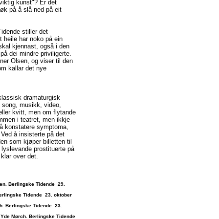
"viktig kunst"? Er det
øk på å slå ned på eit
dende stiller det
 heile har noko på ein
kal kjennast, også i den
r på dei mindre priviligerte.
er Olsen, og viser til den
m kallar det nye
 klassisk dramaturgisk
 song, musikk, video,
eller kvitt, men om flytande
ommen i teatret, men ikkje
 å konstatere symptoma,
 Ved å insisterte på det
en som kjøper billetten til
n lyslevande prostituerte på
klar over det.
en. Berlingske Tidende 29.
erlingske Tidende 23. oktober
h. Berlingske Tidende 23.
 Yde Mørch. Berlingske Tidende