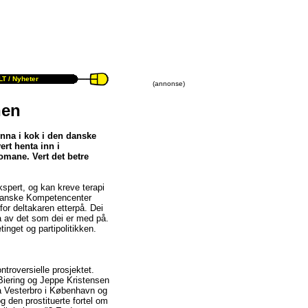
T /
Nyheter
(annonse)
nen
inna i kok i den danske
ert henta inn i
omane. Vert det betre
kspert, og kan kreve terapi
 danske Kompetencenter
for deltakaren etterpå. Dei
a av det som dei er med på.
inget og partipolitikken.
troversielle prosjektet.
 Biering og Jeppe Kristensen
å Vesterbro i København og
g den prostituerte fortel om