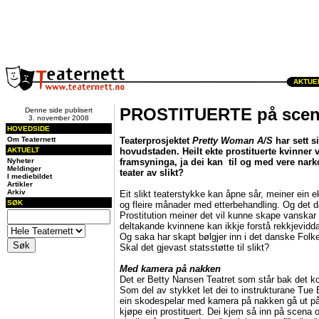
AKTUEL
PROSTITUERTE på sce
Denne side publisert
3. november 2008
HOVEDSIDE
Om Teaternett
Teaterprosjektet
Pretty Woman A/S
har sett s
AKTUELT
hovudstaden. Heilt ekte prostituerte kvinner v
Nyheter
framsyninga, ja dei kan til og med vere nark
Meldinger
teater av slikt?
I mediebildet
Artikler
Arkiv
Eit slikt teaterstykke kan åpne sår, meiner ein e
SØK
og fleire månader med etterbehandling. Og det
Prostitution meiner det vil kunne skape vanskar 
deltakande kvinnene kan ikkje forstå rekkjevidd
Og saka har skapt bølgjer inn i det danske Folket
Skal det gjevast statsstøtte til slikt?
Med kamera på nakken
Det er Betty Nansen Teatret som står bak det kon
Som del av stykket let dei to instrukturane Tue
ein skodespelar med kamera på nakken gå ut p
kjøpe ein prostituert. Dei kjem så inn på scena o