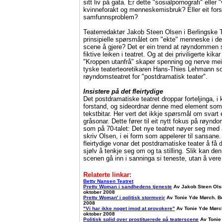
sitt liv på gata. Er dette "sosialpornografi" eller 
kvinneforakt og menneskemisbruk? Eller eit fors
samfunnsproblem?
Teaterredaktør Jakob Steen Olsen i Berlingske Ti
prinsipielle spørsmålet om "ekte" menneske i det
scene å gjere? Det er ein trend at røyndommen s
fiktive leiken i teatret. Og at dei priviligerte kika
"Kroppen utanfrå" skaper spenning og nerve mein
tyske teaterteoretikaren Hans-Thies Lehmann so
røyndomsteatret for "postdramatisk teater".
Insistere på det fleirtydige
Det postdramatiske teatret droppar forteljinga, i
forstand, og sideordnar denne med element som
tekstbitar. Her vert det ikkje spørsmål om svart 
gråsonar. Dette fører til eit nytt fokus på røynd
som på 70-talet: Det nye teatret nøyer seg med
skriv Olsen, i ei form som appelerer til sansane.
fleirtydige vonar det postdramatiske teater å få d
sjølv å tenkje seg om og ta stilling. Slik kan de
scenen gå inn i sanninga si teneste, utan å vere 
Relaterte linkar:
Betty Nansen Teatret
Pretty Woman i sandhedens tjeneste
Av Jakob Steen Ols
oktober 2008
Pretty Woman' i politisk stormvejr
Av Tonie Yde Mørch. B
2008
"Vi har ikke noget imod at provokere"
Av Tonie Yde Mørc
oktober 2008
Politisk splid over prostituerede på teaterscene
Av Tonie