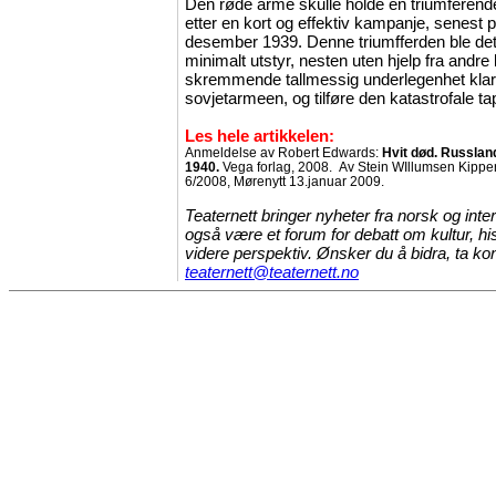
Den røde arme skulle holde en triumferende
etter en kort og effektiv kampanje, senest 
desember
1939.
Denne triumfferden ble det
minimalt utstyr, nesten uten hjelp fra andr
skremmende tallmessig underlegenhet klart
sovjetarmeen, og tilføre den katastrofale ta
Les hele artikkelen:
Anmeldelse av
Robert Edwards:
Hvit død. Russlan
1940.
Vega forlag, 2008.
Av Stein WIllumsen Kippers
6/2008, Mørenytt 13.januar 2009.
Teaternett bringer nyheter fra norsk og intern
også være et forum for debatt om kultur, hi
videre perspektiv. Ønsker du å bidra, ta ko
teaternett@teaternett.no