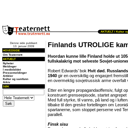
AKTUELT /
Kultur o
Finlands UTROLIGE ka
Denne side publisert
13. januar 2009
HOVEDSIDE
Om Teaternett
Hvordan kunne lille Finland holde ut 105
AKTUELT
fullskalakrig mot selveste Sovjet-union
Nyheter
Meldinger
I mediebildet
Robert Edwards’ bok
Hvit død. Russlands
Pressemeldinger
1940
gir en oversiktlig og engasjert fremstil
Artikler
Kultur og samfunn
en overmektig sovjetrussisk arme overfalt 
Arkiv
SØK
Etter en lengre propagandaoffensiv, fulgt o
konstruert grenseepisode, startet angrepe
Med full styrke, til vanns, på land og i lufte
tilbake til den greske fortellingen om Leoni
spartanerne, som stoppet perserne ved Ter
parallell.
Finsk sisu