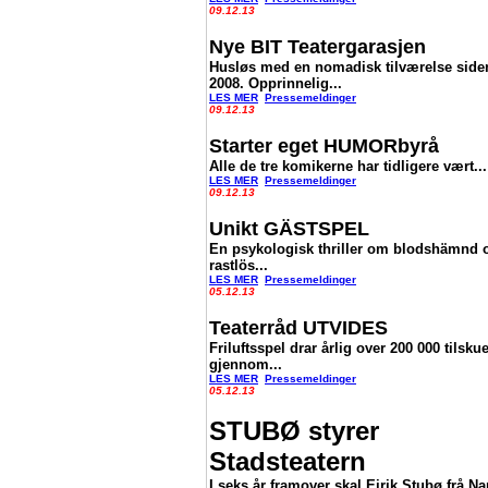
09.12.13
Nye BIT Teatergarasjen
Husløs med en nomadisk tilværelse side
2008. Opprinnelig...
LES MER
Pressemeldinger
09.12.13
Starter eget HUMORbyrå
Alle de tre komikerne har tidligere vært...
LES MER
Pressemeldinger
09.12.13
Unikt GÄSTSPEL
En psykologisk thriller om blodshämnd 
rastlös...
LES MER
Pressemeldinger
05.12.13
Teaterråd UTVIDES
Friluftsspel drar årlig over 200 000 tilskue
gjennom...
LES MER
Pressemeldinger
05.12.13
STUBØ styrer
Stadsteatern
I seks år framover skal Eirik Stubø frå Nar