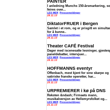
PAINTER
I anledning Munchs 150-årsmarkering, s
feires over...
LES MER
Pressemeldinger
28.11.13
DiktatorFRUER i Bergen
Samlet i et rom, og er prisgitt en simulta
for å kunne..
LES MER
Pressemeldinger
28.11.13
Theater CAFÉ Festival
Dager med iscenesatte lesninger, gjestesp
paneldebatter, intervjuer...
LES MER
Pressemeldinger
28.11.13
HOFFMANNS eventyr
Offenbach, mest kjent for sine skarpe og
satiriske franske operetter, har...
LES MER
Pressemeldinger
25.11.13
URPREMIERER i kø på DNS
Reksten &ndash; Firmaets mann,
musikalversjon av Hellemyrsfolket og...
LES MER
Pressemeldinger
21.11.13