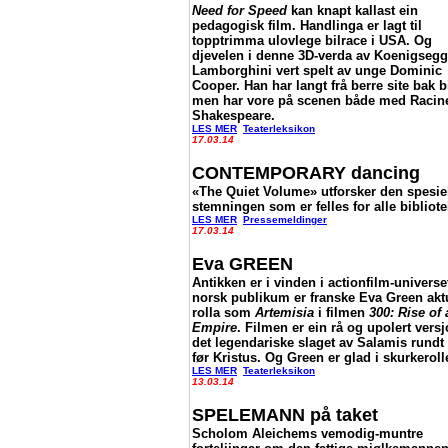
Need for Speed
kan knapt kallast ein
pedagogisk film. Handlinga er lagt til
topptrimma ulovlege bilrace i USA. Og
djevelen i denne 3D-verda av Koenigseg
Lamborghini vert spelt av unge Dominic
Cooper. Han har langt frå berre site bak bi
men har vore på scenen både med Racin
Shakespeare.
LES MER
Teaterleksikon
17.03.14
CONTEMPORARY dancing
«The Quiet Volume» utforsker den spesie
stemningen som er felles for alle bibliotek
LES MER
Pressemeldinger
17.03.14
Eva GREEN
Antikken er i vinden i actionfilm-universe
norsk publikum er franske Eva Green aktu
rolla som
Artemisia
i filmen
300: Rise of 
Empire
. Filmen er ein rå og upolert vers
det legendariske slaget av Salamis rundt
før Kristus. Og Green er glad i skurkeroll
LES MER
Teaterleksikon
13.03.14
SPELEMANN på taket
Scholom Aleichems vemodig-muntre