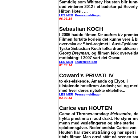
Samtidig som Whitney Houston blir funn
død vinteren 2012 i et badekar på Beverly
Hilton Hotel, ...
LES MER
Pressemeldinger
06.03.14
Sebastian KOCH
I 2006 hadde filmen
De andres liv
premier
Filmen fortalte korleis det kunne vere å b
overvaka av Stasi-regimet i Aust-Tyskland
Tyske Sebastian Koch tolka dramatikaren
Georg Dreyman
, og filmen fekk overveld
mottaking: I 2007 vart det Oscar.
LES MER
Teaterleksikon
01.03.14
Coward's PRIVATLIV
to eks-elskende, Amanda og Elyot, i
tilstøtende hotellrom &ndash; vel og mer
med hver deres nybakte ektefelle...
LES MER
Pressemeldinger
03.03.14
Carice van HOUTEN
Game of Thrones-torsdag:
Melisandre
, d
frykta prestinna i raud drakt. Ho styrer m
menn med veslefingeren og sine sterke
spådomsgåver. Nederlandske Carice van
Houten har sterk utstråling og har spelt i 
titals filmar. Men også stått på scenen s