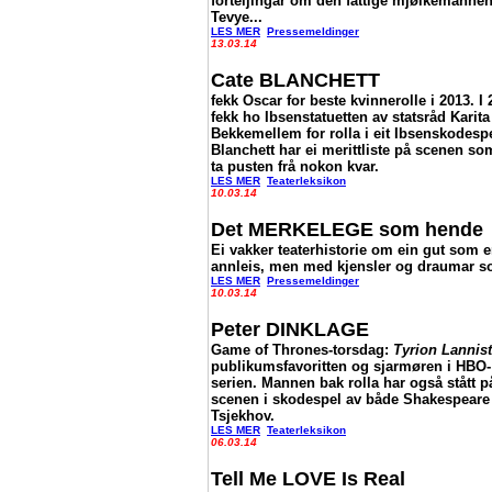
forteljingar om den fattige mjølkemanne
Tevye...
LES MER
Pressemeldinger
13.03.14
Cate BLANCHETT
fekk Oscar for beste kvinnerolle i 2013. I
fekk ho Ibsenstatuetten av statsråd Karita
Bekkemellem for rolla i eit Ibsenskodespe
Blanchett har ei merittliste på scenen so
ta pusten frå nokon kvar.
LES MER
Teaterleksikon
10.03.14
Det MERKELEGE som hende
Ei vakker teaterhistorie om ein gut som e
annleis, men med kjensler og draumar s
LES MER
Pressemeldinger
10.03.14
Peter DINKLAGE
Game of Thrones-torsdag:
Tyrion Lannist
publikumsfavoritten og sjarmøren i HBO-
serien. Mannen bak rolla har også stått p
scenen i skodespel av både Shakespeare
Tsjekhov.
LES MER
Teaterleksikon
06.03.14
Tell Me LOVE Is Real