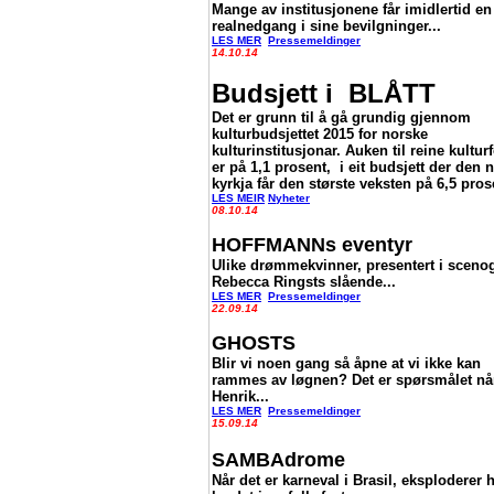
Mange av institusjonene får imidlertid en
realnedgang i sine bevilgninger...
LES MER
Pressemeldinger
14.10.14
Budsjett i BLÅTT
Det er grunn til å gå grundig gjennom
kulturbudsjettet 2015 for norske
kulturinstitusjonar. Auken til reine kultur
er på 1,1 prosent, i eit budsjett der den 
kyrkja får den største veksten på 6,5 pros
LES MEIR
Nyheter
08.10.14
HOFFMANNs eventyr
Ulike drømmekvinner, presentert i scenog
Rebecca Ringsts slående...
LES MER
Pressemeldinger
22.09.14
GHOSTS
Blir vi noen gang så åpne at vi ikke kan
rammes av løgnen? Det er spørsmålet nå
Henrik...
LES MER
Pressemeldinger
15.09.14
SAMBAdrome
Når det er karneval i Brasil, eksploderer 