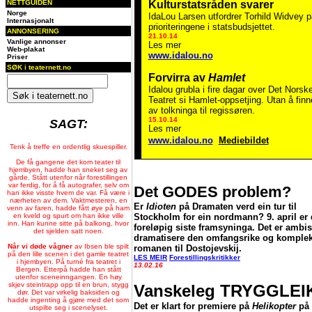
NETTGUIDEN
Kulturstatsråden svarer
Norge
IdaLou Larsen utfordrer Torhild Widvey p
Internasjonalt
prioriteringene i statsbudsjettet.
ANNONSERING
21.10.14
Vanlige annonser
Les mer
Web-plakat
www.idalou.no
Priser
SØK i teaternett.no
Forvirra av
Hamlet
Idalou grubla i fire dagar over Det Norsk
Teatret si Hamlet-oppsetjing. Utan å finn
av tolkninga til regissøren.
15.10.14
SAGT:
Les mer
www.idalou.no
Mediebildet
Tenk å treffe en ordentlig skuespiller.
.
De få gangene det kom teater til
hjembyen, hadde han sneket seg av
gårde. Stått utenfor når forestillingen
var ferdig, for å få autografer, selv om
Det GODES problem?
han ikke visste hvem de var. Få være i
nærheten av dem. Vaktmesteren, en
Er
Idioten
på Dramaten verd ein tur til
venn av faren, hadde fått øye på ham
en kveld og spurt om han ikke ville
Stockholm for ein nordmann? 9. april er
inn. Han kunne sitte på balkong, hvor
foreløpig siste framsyninga. Det er ambis
det sjelden satt noen.
dramatisere den omfangsrike og komple
Når vi døde vågner
av Ibsen ble spilt
romanen til Dostojevskij.
på den lille scenen i det gamle teatret
LES MEIR
Forestillingskritikker
i hjembyen. På turné fra teatret i
13.02.16
Bergen. Etterpå hadde han stått
utenfor sceneinngangen. En høy
skjev steintrapp opp til en brun, stygg
Vanskeleg TRYGGLEI
dør. Det var virkelig baksiden og
hadde ingenting å gjøre med det som
Det er klart for premiere på
Helikopter
på
utspilte seg i scenelyset.