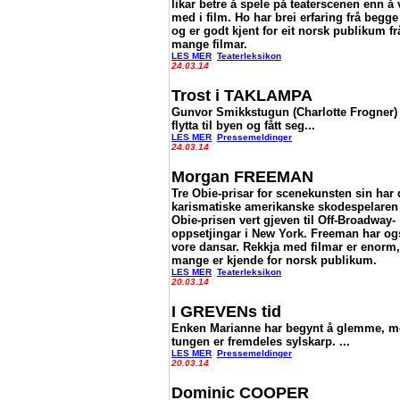
likar betre å spele på teaterscenen enn å 
med i film. Ho har brei erfaring frå begge 
og er godt kjent for eit norsk publikum fr
mange filmar.
LES MER
Teaterleksikon
24.03.14
Trost i TAKLAMPA
Gunvor Smikkstugun (Charlotte Frogner)
flytta til byen og fått seg...
LES MER
Pressemeldinger
24.03.14
Morgan FREEMAN
Tre Obie-prisar for scenekunsten sin har
karismatiske amerikanske skodespelaren f
Obie-prisen vert gjeven til Off-Broadway-
oppsetjingar i New York. Freeman har og
vore dansar. Rekkja med filmar er enorm
mange er kjende for norsk publikum.
LES MER
Teaterleksikon
20.03.14
I GREVENs tid
Enken Marianne har begynt å glemme, 
tungen er fremdeles sylskarp. ...
LES MER
Pressemeldinger
20.03.14
Dominic COOPER