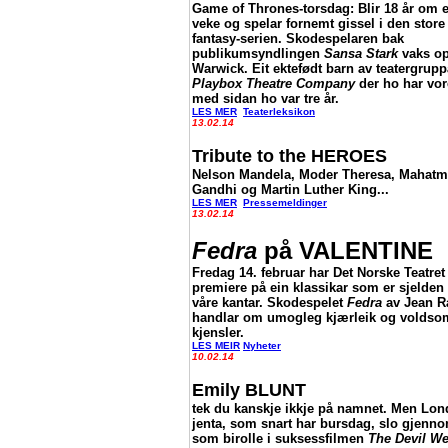
Game of Thrones-torsdag: Blir 18 år om e
veke og spelar fornemt gissel i den store
fantasy-serien. Skodespelaren bak
publikumsyndlingen
Sansa Stark
vaks op
Warwick. Eit ektefødt barn av teatergrupp
Playbox Theatre Company
der ho har vor
med sidan ho var tre år.
LES MER
Teaterleksikon
13.02.14
Tribute to the HEROES
Nelson Mandela, Moder Theresa, Mahat
Gandhi og Martin Luther King...
LES MER
Pressemeldinger
13.02.14
Fedra
på VALENTINE
Fredag 14. februar har Det Norske Teatret
premiere på ein klassikar som er sjelden
våre kantar. Skodespelet
Fedra
av Jean R
handlar om umogleg kjærleik og volds
kjensler.
LES MEIR
Nyheter
10.02.14
Emily BLUNT
tek du kanskje ikkje på namnet. Men Lon
jenta, som snart har bursdag, slo gjenn
som birolle i suksessfilmen
The Devil We