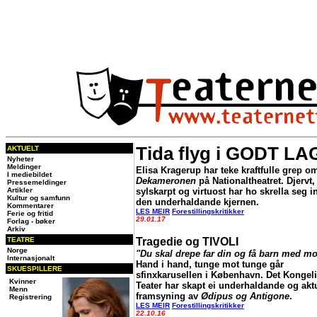
Tida flyg i GODT LA
AKTUELT
Nyheter
Meldinger
Elisa Kragerup har teke kraftfulle grep o
I mediebildet
Dekameronen
på Nationaltheatret. Djervt,
Pressemeldinger
Artikler
sylskarpt og virtuost har ho skrella seg in
Kultur og samfunn
den underhaldande kjernen.
Kommentarer
LES MEIR
Forestillingskritikker
Ferie og fritid
29.01.17
Forlag - bøker
Arkiv
TEATRE
Tragedie og TIVOLI
Norge
"Du skal drepe far din og få barn med mo
Internasjonalt
Hand i hand, tunge mot tunge går
SKUESPILLERE
sfinxkarusellen i København. Det Kongel
Kvinner
Teater har skapt ei underhaldande og akt
Menn
framsyning av
Ødipus og Antigone
.
Registrering
LES MEIR
Forestillingskritikker
22.10.16