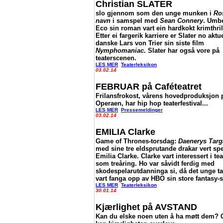
Christian SLATER
slo gjennom som den unge munken i
Ro
navn
i samspel med
Sean Connery
. Umb
Eco sin roman vart ein hardkokt krimthril
Etter ei fargerik karriere er Slater no aktue
danske Lars von Trier sin siste film
Nymphomaniac
. Slater har også vore på
teaterscenen.
LES MER
Teaterleksikon
03.02.14
FEBRUAR på Caféteatret
Frilansfrokost, vårens hovedproduksjon 
Operaen, har hip hop teaterfestival...
LES MER
Pressemeldinger
03.02.14
EMILIA Clarke
Game of Thrones-torsdag:
Daenerys Targ
med sine tre eldsprutande drakar vert spe
Emilia Clarke. Clarke vart interessert i tea
som treåring. Ho var såvidt ferdig med
skodespelarutdanninga si, då det unge ta
vart fanga opp av HBO sin store fantasy-s
LES MER
Teaterleksikon
30.01.14
Kjærlighet på AVSTAND
Kan du elske noen uten å ha møtt dem? 