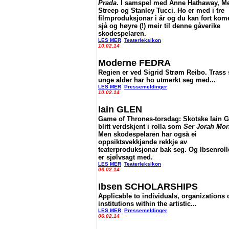
Prada
. I samspel med Anne Hathaway, Me
Streep og Stanley Tucci. Ho er med i tre
filmproduksjonar i år og du kan fort kome
sjå og høyre (!) meir til denne gåverike
skodespelaren.
LES MER
Teaterleksikon
10.02.14
Moderne FEDRA
Regien er ved Sigrid Strøm Reibo. Trass 
unge alder har ho utmerkt seg med...
LES MER
Pressemeldinger
10.02.14
Iain GLEN
Game of Thrones-torsdag: Skotske Iain G
blitt verdskjent i rolla som
Ser Jorah Mo
Men skodespelaren har også ei
oppsiktsvekkjande rekkje av
teaterproduksjonar bak seg. Og Ibsenrol
er sjølvsagt med.
LES MER
Teaterleksikon
06.02.14
Ibsen SCHOLARSHIPS
Applicable to individuals, organizations 
institutions within the artistic...
LES MER
Pressemeldinger
06.02.14