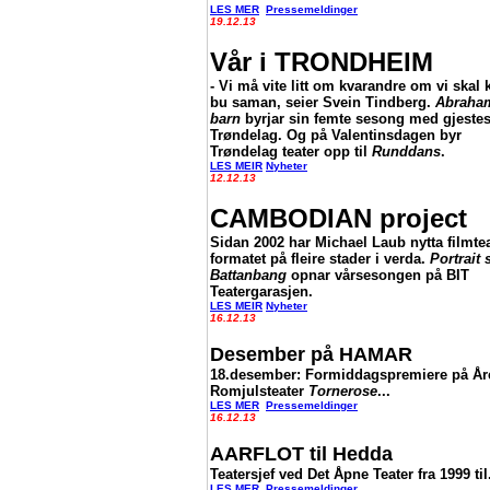
LES MER
Pressemeldinger
19.12.13
Vår i TRONDHEIM
- Vi må vite litt om kvarandre om vi skal
bu saman, seier Svein Tindberg.
Abraha
barn
byrjar sin femte sesong med gjestes
Trøndelag. Og på Valentinsdagen byr
Trøndelag teater opp til
Runddans
.
LES MEIR
Nyheter
12.12.13
CAMBODIAN project
Sidan 2002 har Michael Laub nytta filmtea
formatet på fleire stader i verda.
Portrait 
Battanbang
opnar vårsesongen på BIT
Teatergarasjen.
LES MEIR
Nyheter
16.12.13
Desember på HAMAR
18.desember: Formiddagspremiere på År
Romjulsteater
Tornerose
...
LES MER
Pressemeldinger
16.12.13
AARFLOT til Hedda
Teatersjef ved Det Åpne Teater fra 1999 til.
LES MER
Pressemeldinger