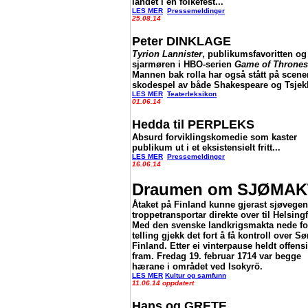
landet i en folkefest...
LES MER
Pressemeldinger
25.08.14
Peter DINKLAGE
Tyrion Lannister
, publikumsfavoritten og
sjarmøren i HBO-serien
Game of Thrones
Mannen bak rolla har også stått på scene
skodespel av både Shakespeare og Tsjek
LES MER
Teaterleksikon
01.06.14
Hedda til PERPLEKS
Absurd forviklingskomedie som kaster
publikum ut i et eksistensielt fritt...
LES MER
Pressemeldinger
16.06.14
Draumen om SJØMAK
Åtaket på Finland kunne gjerast sjøvege
troppetransportar direkte over til Helsing
Med den svenske landkrigsmakta nede fo
telling gjekk det fort å få kontroll over Sø
Finland. Etter ei vinterpause heldt offens
fram. Fredag 19. februar 1714 var begge
hærane i området ved Isokyrö
.
LES MER
Kultur og samfunn
11.06.14 oppdatert
Hans og GRETE