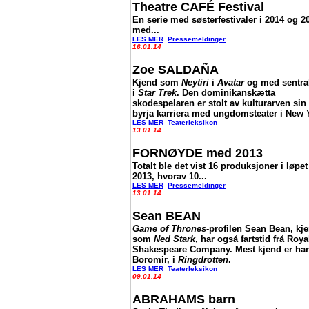
Theatre CAFÉ Festival
En serie med søsterfestivaler i 2014 og 2
med...
LES MER
Pressemeldinger
16.01.14
Zoe SALDAÑA
Kjend som
Neytiri
i
Avatar
og med sentral
i
Star Trek
. Den dominikanskætta
skodespelaren er stolt av kulturarven sin
byrja karriera med ungdomsteater i New 
LES MER
Teaterleksikon
13.01.14
FORNØYDE med 2013
Totalt ble det vist 16 produksjoner i løpet
2013, hvorav 10...
LES MER
Pressemeldinger
13.01.14
Sean BEAN
Game of Thrones
-profilen Sean Bean, kj
som
Ned Stark
, har også fartstid frå Roya
Shakespeare Company. Mest kjend er ha
Boromir, i
Ringdrotten
.
LES MER
Teaterleksikon
09.01.14
ABRAHAMS barn