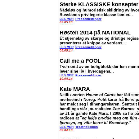
Sterke KLASSISKE konsepter
Nådeløs og humoristisk skildring av hvo
Russlands privilegerte klasse famler...
LES MER
Pressemeldinger
07.05.14
Høsten 2014 på NATIONAL
Et stjernelag av skarpe og dristige regiss
presenterer et knippe av verdens...
LES MER
Pressemeldinger
05.05.14
Call me a FOOL
Tverrsnitt av en boligblokk der fem men
lever sine liv i hverdagens...
LES MER
Pressemeldinger
10.04.14
Kate MARA
Netflix-serien
House of Cards
har fått stor
merksemd i Noreg. Politikarar frå fleire pa
har meldt seg i tilhengarskaren. Sentralt 
handlinga står journalisten
Zoe Barnes
, 
av 31 år gamle Kate Mara. I 2006 sa ho på
radioen at "
eg ikkje brydde meg om film e
fjernsyn, eg ville berre til Broadway."
LES MER
Teaterleksikon
07.04.14