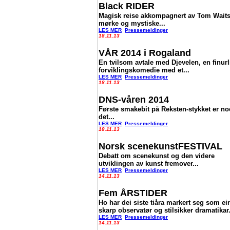
Black RIDER
Magisk reise akkompagnert av Tom Wait
mørke og mystiske...
LES MER
Pressemeldinger
18.11.13
VÅR 2014 i Rogaland
En tvilsom avtale med Djevelen, en finurl
forviklingskomedie med et...
LES MER
Pressemeldinger
18.11.13
DNS-våren 2014
Første smakebit på Reksten-stykket er no
det...
LES MER
Pressemeldinger
18.11.13
Norsk scenekunstFESTIVAL
Debatt om scenekunst og den videre
utviklingen av kunst fremover...
LES MER
Pressemeldinger
14.11.13
Fem ÅRSTIDER
Ho har dei siste tiåra markert seg som ei
skarp observatør og stilsikker dramatikar.
LES MER
Pressemeldinger
14.11.13