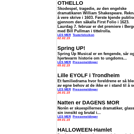
OTHELLO
Skodespel, tragedie, av den engelske
dramatikaren William Shakespeare. Rekna
å vere skrive i 1603. Første kjende publis
gjennom den såkalla First Folio i 1623.
Laurdag 7. februar er det premiere i Berg
med Bill Pullman i tittelrolla.
LES MER
Teaterleksikon
02.02.15
Spring UP!
Spring Up Musical er en fengende, sår o
hjertevarm historie om to ungdoms...
LES MER
Pressemeldinger
05.02.15
Lille EYOLF i Trondheim
Et familiedrama hvor foreldrene er så bl
av egne behov at de ikke er i stand til å se
LES MER
Pressemeldinger
26.01.15
Natten er DAGENS MOR
Norén er skuespillernes dramatiker, glass
sin innsikt og brutal i...
LES MER
Pressemeldinger
09.01.15
HALLOWEEN-Hamlet