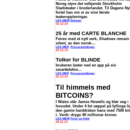
Noreg styre det velkjende Stockholm
Stadsteater i broderlandet. Til Dagens Ny
fortel han om ei av sine første
teateropplevingar.
LES MEIR
Nyheter
02.12.13
25 år med CARTE BLANCHE
Feires med et nytt verk,
Shadows remain
silent
, av den norsk-...
LES MER
Pressemeldinger
02.12.13
Tolker for BLINDE
brukeren laster ned en app på sin
smarttelefon...
LES MER
Pressemeldinger
02.12.13
Til himmels med
BITCOINS?
I Wales står James Howells og klør seg i
hovudet. Under 4 fot søppel på fyllinga l
den gamle harddisken hans med 7500 bit
i. Verdi: dryge 40 millionar kroner.
LES MEIR
Ferie og fritid
29.11.13