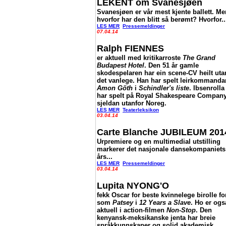
LEKENT om Svanesjøen
Svanesjøen er vår mest kjente ballett. Me
hvorfor har den blitt så berømt? Hvorfor..
LES MER
Pressemeldinger
07.04.14
Ralph FIENNES
er aktuell med kritikarroste
The Grand
Budapest Hotel
. Den 51 år gamle
skodespelaren har ein scene-CV heilt ut
det vanlege. Han har spelt leirkommanda
Amon Göth
i
Schindler's liste
. Ibsenrolla
har spelt på Royal Shakespeare Company
sjeldan utanfor Noreg.
LES MER
Teaterleksikon
03.04.14
Carte Blanche JUBILEUM 201
Urpremiere og en multimedial utstilling
markerer det nasjonale dansekompaniets
års...
LES MER
Pressemeldinger
03.04.14
Lupita NYONG'O
fekk Oscar for beste kvinnelege birolle for
som
Patsey
i
12 Years a Slave
. Ho er ogs
aktuell i action-filmen
Non-Stop
. Den
kenyansk-meksikanske jenta har breie
språkkunnskaper og solid akademisk