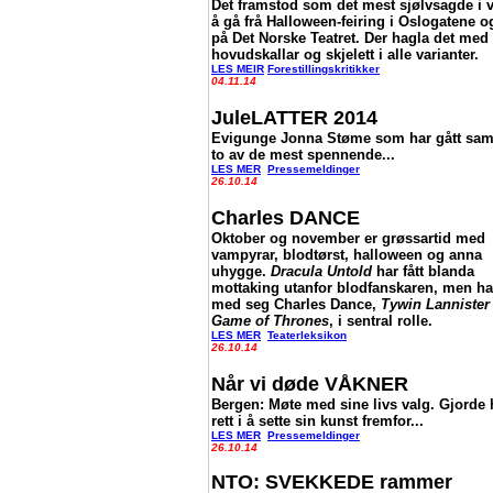
Det framstod som det mest sjølvsagde i 
å gå frå Halloween-feiring i Oslogatene o
på Det Norske Teatret. Der hagla det med
hovudskallar og skjelett i alle varianter.
LES MEIR
Forestillingskritikker
04.11.14
JuleLATTER 2014
Evigunge Jonna Støme som har gått sa
to av de mest spennende...
LES MER
Pressemeldinger
26.10.14
Charles DANCE
Oktober og november er grøssartid med
vampyrar, blodtørst, halloween og anna
uhygge.
Dracula Untold
har fått blanda
mottaking utanfor blodfanskaren, men har
med seg Charles Dance,
Tywin Lannister
Game of Thrones
, i sentral rolle.
LES MER
Teaterleksikon
26.10.14
Når vi døde VÅKNER
Bergen: Møte med sine livs valg. Gjorde
rett i å sette sin kunst fremfor...
LES MER
Pressemeldinger
26.10.14
NTO: SVEKKEDE rammer