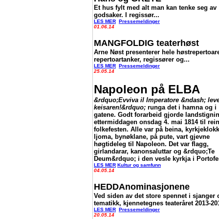
Et hus fylt med alt man kan tenke seg av
godsaker. I regissør...
LES MER
Pressemeldinger
01.06.14
MANGFOLDIG teaterhøst
Arne Nøst presenterer hele høstrepertoare
repertoartanker, regissører og...
LES MER
Pressemeldinger
25.05.14
Napoleon på ELBA
&rdquo;Evviva il Imperatore &ndash; lev
keisaren!&rdquo;
runga det i hamna og i
gatene. Godt forarbeid gjorde landstigni
ettermiddagen onsdag 4. mai 1814 til rei
folkefesten. Alle var på beina, kyrkjeklok
ljoma, bynøklane, på pute, vart gjevne
høgtideleg til Napoleon. Det var flagg,
girlandarar, kanonsaluttar og &rdquo;Te
Deum&rdquo; i den vesle kyrkja i Portofe
LES MER
Kultur og samfunn
04.05.14
HEDDAnominasjonene
Ved siden av det store spennet i sjanger 
tematikk, kjennetegnes teateråret 2013-201
LES MER
Pressemeldinger
20.05.14