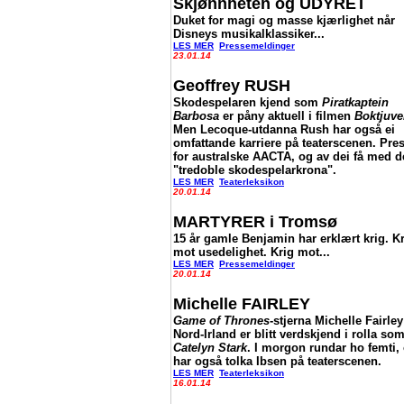
Skjønnheten og UDYRET
Duket for magi og masse kjærlighet når
Disneys musikalklassiker...
LES MER
Pressemeldinger
23.01.14
Geoffrey RUSH
Skodespelaren kjend som
Piratkaptein
Barbosa
er påny aktuell i filmen
Boktjuv
Men Lecoque-utdanna Rush har også ei
omfattande karriere på teaterscenen. Pre
for australske AACTA, og av dei få med 
"tredoble skodespelarkrona".
LES MER
Teaterleksikon
20.01.14
MARTYRER i Tromsø
15 år gamle Benjamin har erklært krig. K
mot usedelighet. Krig mot...
LES MER
Pressemeldinger
20.01.14
Michelle FAIRLEY
Game of Thrones
-stjerna Michelle Fairley
Nord-Irland er blitt verdskjend i rolla so
Catelyn Stark
. I morgon rundar ho femti,
har også tolka Ibsen på teaterscenen.
LES MER
Teaterleksikon
16.01.14