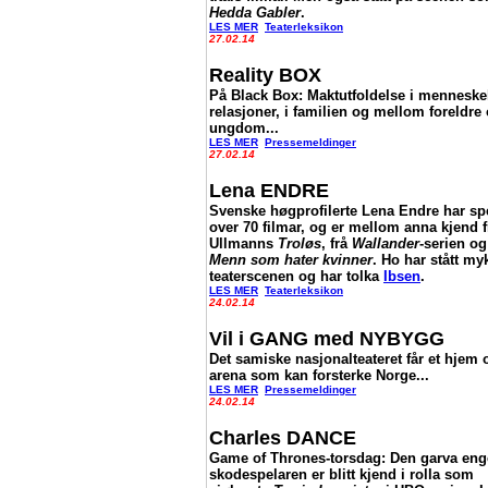
Hedda Gabler
.
LES MER
Teaterleksikon
27.02.14
Reality BOX
På Black Box: Maktutfoldelse i menneske
relasjoner, i familien og mellom foreldre
ungdom...
LES MER
Pressemeldinger
27.02.14
Lena ENDRE
Svenske høgprofilerte Lena Endre har spe
over 70 filmar, og er mellom anna kjend f
Ullmanns
Troløs
, frå
Wallander
-serien og
Menn som hater kvinner
. Ho har stått my
teaterscenen og har tolka
Ibsen
.
LES MER
Teaterleksikon
24.02.14
Vil i GANG med NYBYGG
Det samiske nasjonalteateret får et hjem 
arena som kan forsterke Norge...
LES MER
Pressemeldinger
24.02.14
Charles DANCE
Game of Thrones-torsdag: Den garva eng
skodespelaren er blitt kjend i rolla som