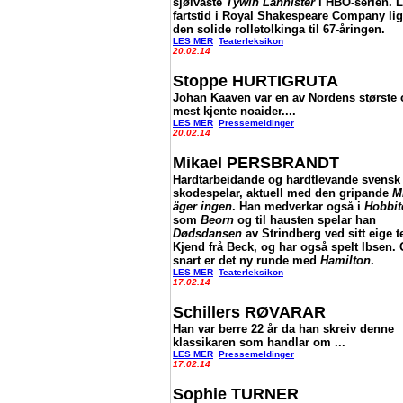
sjølvaste
Tywin Lannister
i HBO-serien. 
fartstid i Royal Shakespeare Company li
den solide rolletolkinga til 67-åringen.
LES MER
Teaterleksikon
20.02.14
Stoppe HURTIGRUTA
Johan Kaaven var en av Nordens største 
mest kjente noaider....
LES MER
Pressemeldinger
20.02.14
Mikael PERSBRANDT
Hardtarbeidande og hardtlevande svensk
skodespelar, aktuell med den gripande
M
äger ingen
. Han medverkar også i
Hobbit
som
Beorn
og til hausten spelar han
Dødsdansen
av Strindberg ved sitt eige te
Kjend frå Beck, og har også spelt Ibsen.
snart er det ny runde med
Hamilton
.
LES MER
Teaterleksikon
17.02.14
Schillers RØVARAR
Han var berre 22 år da han skreiv denne
klassikaren som handlar om ...
LES MER
Pressemeldinger
17.02.14
Sophie TURNER