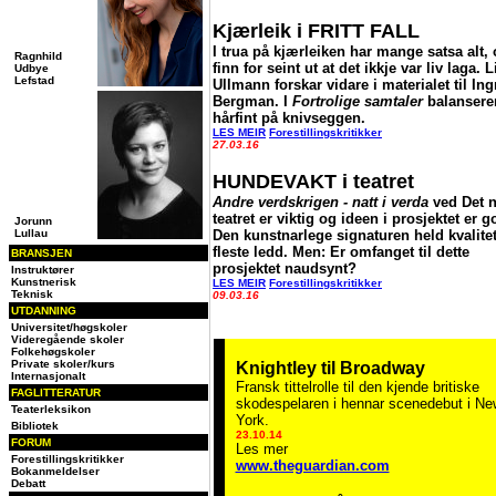
Kjærleik i FRITT FALL
I trua på kjærleiken har mange satsa alt,
Ragnhild
finn for seint ut at det ikkje var liv laga. L
Udbye
Lefstad
Ullmann forskar vidare i materialet til In
Bergman. I
Fortrolige samtaler
balansere
hårfint på knivseggen.
LES MEIR
Forestillingskritikker
27.03.16
HUNDEVAKT i teatret
Andre verdskrigen - natt i verda
ved Det 
teatret er viktig og ideen i prosjektet er g
Jorunn
Lullau
Den kunstnarlege signaturen held kvalitet
fleste ledd. Men: Er omfanget til dette
BRANSJEN
prosjektet naudsynt?
Instruktører
Kunstnerisk
LES MEIR
Forestillingskritikker
Teknisk
09.03.16
UTDANNING
Universitet/høgskoler
Videregående skoler
Folkehøgskoler
Private skoler/kurs
Knightley til Broadway
Internasjonalt
Fransk tittelrolle til den kjende britiske
FAGLITTERATUR
skodespelaren i hennar scenedebut i Ne
Teaterleksikon
York.
Bibliotek
23.10.14
FORUM
Les mer
Forestillingskritikker
www.theguardian.com
Bokanmeldelser
Debatt