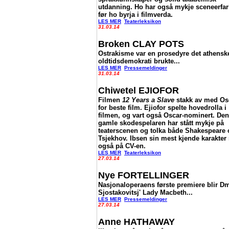
utdanning. Ho har også mykje sceneerfar
før ho byrja i filmverda.
LES MER
Teaterleksikon
31.03.14
Broken CLAY POTS
Ostrakisme var en prosedyre det athensk
oldtidsdemokrati brukte...
LES MER
Pressemeldinger
31.03.14
Chiwetel EJIOFOR
Filmen
12 Years a Slave
stakk av med Os
for beste film. Ejiofor spelte hovedrolla i
filmen, og vart også Oscar-nominert. Den
gamle skodespelaren har stått mykje på
teaterscenen og tolka både Shakespeare 
Tsjekhov. Ibsen sin mest kjende karakter 
også på CV-en.
LES MER
Teaterleksikon
27.03.14
Nye FORTELLINGER
Nasjonaloperaens første premiere blir Dmi
Sjostakovitsj' Lady Macbeth...
LES MER
Pressemeldinger
27.03.14
Anne HATHAWAY