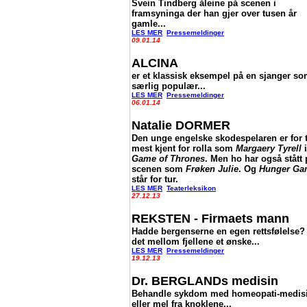
Svein Tindberg åleine på scenen i
framsyninga der han gjer over tusen år
gamle...
LES MER
Pressemeldinger
09.01.14
ALCINA
er et klassisk eksempel på en sjanger so
særlig populær...
LES MER
Pressemeldinger
06.01.14
Natalie DORMER
Den unge engelske skodespelaren er for 
mest kjent for rolla som
Margaery Tyrell
i
Game of Thrones
. Men ho har også stått 
scenen som
Frøken Julie
. Og
Hunger Ga
står for tur.
LES MER
Teaterleksikon
27.12.13
REKSTEN - Firmaets mann
Hadde bergenserne en egen rettsfølelse?
det mellom fjellene et ønske...
LES MER
Pressemeldinger
19.12.13
Dr. BERGLANDs medisin
Behandle sykdom med homeopati-medis
eller mel fra knoklene...