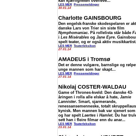
kan kjærligheten overleve...
LES MER
Pressemeldinger
30.01.14
Charlotte GAINSBOURG
Den engelsk-franske skodespelaren er akt
danske Lars von Trier sin siste film
Nymphomaniac
. På rollelista står både
F
i
Les Misérables
og
Jane Eyre
. Gainsbou
spelt teater, og er også aktiv musikkartist
LES MER
Teaterleksikon
27.01.14
AMADEUS i Tromsø
Det er denne vulgære, barnslige og rølpe
unge mannen som har skapt...
LES MER
Pressemeldinger
27.01.14
Nikolaj COSTER-WALDAU
Game of Thrones-kveld: Den danske 43-
åringen i rolla alle elskar å hate,
Jamie
Lannister
. Smart, sjarmerande,
renessansemenneske, totalt skruppellau
kynisk. Men mannen bak var sjenert som
og har spelt
Laertes
i
Hamlet
. Du har trul
sett han i fleire filmar enn du anar...
LES MER
Teaterleksikon
23.01.14