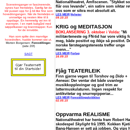
Nationaltheatret, Amfiscenen. "Stykket s
Sceneinnganger er fascinerende,
flår oss levande", ein satire som siktar re
synes han fremdeles. Særlig før de
oss som er sikra mot absolutt alt
.
blir pusset opp for å bli like fine som
hovedinngangen. Når de fremdeles er
LES MEIR
Nyheter
unnselige og nesten ikke til å
09.10.15
oppdage. En hemmelig vei inn til
eventyret. I en mørk bakgård med
KRIG og MEDITASJON
søppelkasser og branntrapper. Kun
for de innvidde.
BOKLANSERING 3. oktober i Volda:
"Mi
militærteneste og FN-tid har vore viktig f
Han som spilte den mannlige
hovedrollen, hadde kommet sist ut.
meg, både positivt og ikkje så positivt. D
Morten Borgersen:
Forestillinger.
norske førstegangstenesta treffer unge
(side 20f)
menn
..."
LES MEIR
Forlag
SAGT
16.09.15
Fjåg TEATERLEIK
F
inn gjerne vegen til Torshov og
Dido +
Aeneas
: Der ventar det både uvanlege
musikkopplevingar og god trim av
lattermuskulaturen. Ingen respekt for
antikvitetar og snurrepipperiar...
LES MEIR
Forestillingskritikker
02.05.15
Oppvarma REALISME
Nationaltheatret har henta fram Robert Har
skodespel
Skylight
frå 1995. Kokken Kjeti
Bang-Hansen er sett på jobben. Og vips h