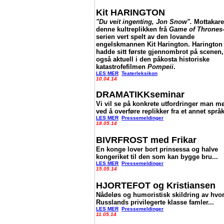
Kit HARINGTON
"Du veit ingenting, Jon Snow".
Mottakare
denne kultreplikken frå
Game of Thrones
serien vert spelt av den lovande
engelskmannen Kit Harington. Harington
hadde sitt første gjennombrot på scenen,
også aktuell i den påkosta historiske
katastrofefilmen
Pompeii
.
LES MER
Teaterleksikon
10.04.14
DRAMATIKKseminar
Vi vil se på konkrete utfordringer man m
ved å overføre replikker fra et annet språk
LES MER
Pressemeldinger
18.05.14
BIVRFROST med Frikar
En konge lover bort prinsessa og halve
kongeriket til den som kan bygge bru...
LES MER
Pressemeldinger
15.05.14
HJORTEFOT og Kristiansen
Nådeløs og humoristisk skildring av hvo
Russlands privilegerte klasse famler...
LES MER
Pressemeldinger
11.05.14