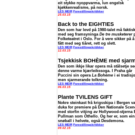
eit stykke nyoppvarma, lun engelsk
kjøkkenrealisme, på norsk
.
LES MEIR
Forestillingskritikker
25.03.15
Back to the EIGHTIES
Den som har levd på 1980-talet må faktisk
med seg framsyninga
De tre musketerer
Folketeatret i Oslo. For å vere sikker på å
fått med seg tiåret, rett og slett
.
LES MEIR
Forestillingskritikker
12.03.15
Tsjekkisk BOHÈME med sjar
Den som ikkje likar opera må stålsetje s
denne varme kjærleikssoga. I Praha går
Puccini sin opera
La Bohème
i ei tradisjo
men sjarmerande tolkning
.
LES MEIR
Forestillingskritikker
06.03.15
Plante TVILENS GIFT
Nokre steinkast frå krigsskipa i Bergen va
duka for premiere på Den Nationale Scen
med storfin vitjing av Hollywood-stjerna B
Pullman som
Othello
. Og her er, som ein
snøball i helvete, også Desdemona.
LES MEIR
Forestillingskritikker
09.02.15