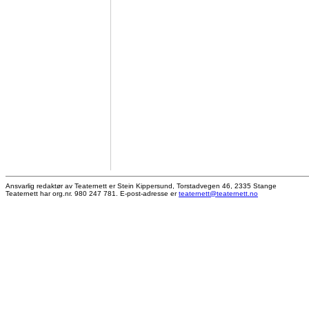
Ansvarlig redaktør av Teaternett er Stein Kippersund, Torstadvegen 46, 2335 Stange
Teaternett har org.nr. 980 247 781. E-post-adresse er
teaternett@teaternett.no