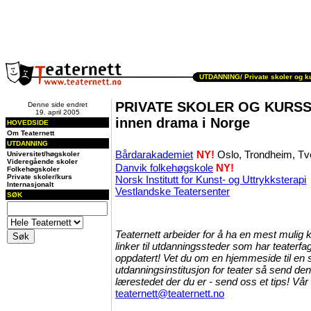
UTDANNING
/ Private skoler og k
PRIVATE SKOLER OG KURS
Denne side endret
19. april 2005
innen drama i Norge
HOVEDSIDE
Om Teaternett
UTDANNING
Bårdarakademiet
NY!
Oslo, Trondheim, Tv
Universitet/høgskoler
Videregående skoler
Danvik folkehøgskole
NY!
Folkehøgskoler
Private skoler/kurs
Norsk Institutt for Kunst- og Uttrykksterapi
Internasjonalt
Vestlandske Teatersenter
SØK
Teaternett arbeider for å ha en mest mulig 
linker til utdanningssteder som har teaterfa
oppdatert! Vet du om en hjemmeside til en
utdanningsinstitusjon for teater så send den 
lærestedet der du er - send oss et tips! Vå
teaternett@teaternett.no