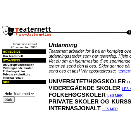
Utdanning
Denne side endret
20. november 2000
Teaternett arbeider for å ha en komplett overs
HOVEDSIDE
utdanningssteder som har teaterfag. Hjelp 
Om Teaternett
Vet du om en hjemmeside til en spennende u
UTDANNING
Universitet/høgskoler
teater så send den til oss. Skjer det noe på
Videregående skoler
send oss et tips! Vår epostadresse:
teater
Folkehøgskoler
Private skoler/kurs
Internasjonalt
UNIVERSITET/HØGSKOLER
L
SØK
VIDEREGÅENDE SKOLER
LES 
FOLKEHØGSKOLER
LES MER
PRIVATE SKOLER OG KURS
INTERNASJONALT
LES MER