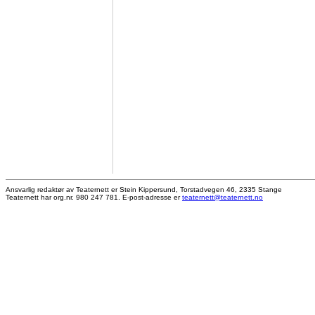
Ansvarlig redaktør av Teaternett er Stein Kippersund, Torstadvegen 46, 2335 Stange
Teaternett har org.nr. 980 247 781. E-post-adresse er
teaternett@teaternett.no