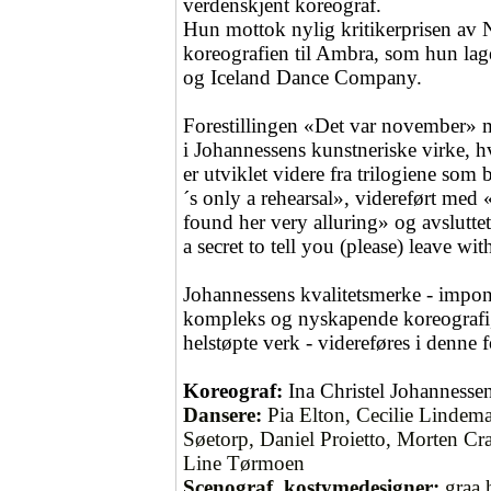
verdenskjent koreograf.
Hun mottok nylig kritikerprisen av N
koreografien til Ambra, som hun lag
og Iceland Dance Company.
Forestillingen «Det var november» ma
i Johannessens kunstneriske virke, h
er utviklet videre fra trilogiene som 
´s only a rehearsal», videreført med «
found her very alluring» og avslutte
a secret to tell you (please) leave wi
Johannessens kvalitetsmerke - impon
kompleks og nyskapende koreografi,
helstøpte verk - videreføres i denne f
Koreograf:
Ina Christel Johannesse
Dansere:
Pia Elton, Cecilie Lindema
Søetorp, Daniel Proietto, Morten Cr
Line Tørmoen
Scenograf, kostymedesigner:
graa h