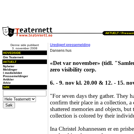
AKTUELT /
Pressem
Uredigert pressemelding
Denne side publisert
3. november 2008
Dansens hus
HOVEDSIDE
Om Teaternett
«Det var november» (tidl. "Samle
AKTUELT
Nyheter
zero visibility corp.
Meldinger
I mediebildet
Pressemeldinger
Artikler
6. - 9. nov kl. 20.00 & 12. - 15. no
Arkiv
SØK
"For seven days they gather. They ha
confirm their place in a collection, a 
shattered memories and objects, but t
collection is colored by their individ
Ina Christel Johannessen er en prisb