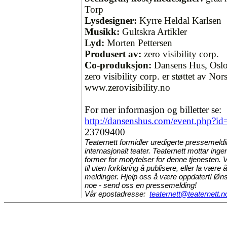
Torp
Lysdesigner:
Kyrre Heldal Karlsen
Musikk:
Gultskra Artikler
Lyd:
Morten Pettersen
Produsert av:
zero visibility corp.
Co-produksjon:
Dansens Hus, Osl
zero visibility corp. er støttet av Nor
www.zerovisibility.no
For mer informasjon og billetter se:
http://dansenshus.com/event.php?i
23709400
Teaternett formidler uredigerte pressemeldi
internasjonalt teater. Teaternett mottar inge
former for motytelser for denne tjenesten. V
til uten forklaring å publisere, eller la vær
meldinger. Hjelp oss å være oppdatert! Ønsk
noe - send oss en pressemelding!
Vår epostadresse:
teaternett@teaternett.n