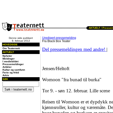
AKTUELT /
Pressem
Uredigert pressemelding
Denne side publisert
9. februar 2012
Fra Black Box Teater
HOVEDSIDE
Del pressemeldingen med andre!
|
Om Teaternett
AKTUELT
Nyheter
Meldinger
I mediebildet
Pressemeldinger
Artikler
Jensen/Heltoft
Kultur og samfunn
Ferie og fritid
Arkiv
Womoon "fra bunad til burka"
SØK
Tor 9. - søn 12. februar. Lille scene
Reisen til Womoon er et dypdykk ned
kjønnsroller, kultur og væremåte. Den 
hvor bunaden og burkaen er gravita