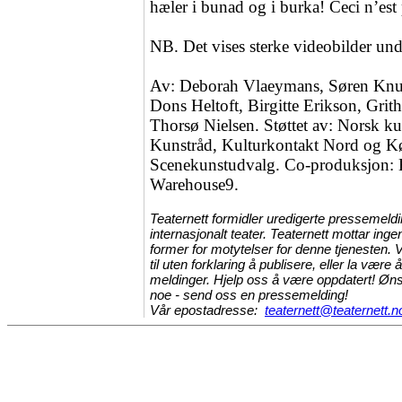
hæler i bunad og i burka! Ceci n’est 
NB. Det vises sterke videobilder unde
Av: Deborah Vlaeymans, Søren Knud
Dons Heltoft, Birgitte Erikson, Gri
Thorsø Nielsen. Støttet av: Norsk ku
Kunstråd, Kulturkontakt Nord og 
Scenekunstudvalg. Co-produksjon: 
Warehouse9.
Teaternett formidler uredigerte pressemeldi
internasjonalt teater. Teaternett mottar inge
former for motytelser for denne tjenesten. V
til uten forklaring å publisere, eller la vær
meldinger. Hjelp oss å være oppdatert! Ønsk
noe - send oss en pressemelding!
Vår epostadresse:
teaternett@teaternett.n