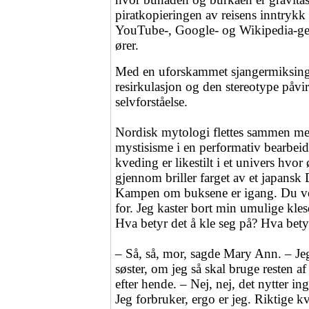
piratkopieringen av reisens inntrykk
YouTube-, Google- og Wikipedia-ge
ører.
Med en uforskammet sjangermiksing 
resirkulasjon og den stereotype påvi
selvforståelse.
Nordisk mytologi flettes sammen me
mystisisme i en performativ bearbei
kveding er likestilt i et univers hvor 
gjennom briller farget av et japansk
Kampen om buksene er igang. Du vet
for. Jeg kaster bort min umulige klesd
Hva betyr det å kle seg på? Hva betyr
– Så, så, mor, sagde Mary Ann. – Je
søster, om jeg så skal bruge resten af 
efter hende. – Nej, nej, det nytter in
Jeg forbruker, ergo er jeg. Riktige 