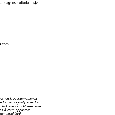
gendagens kulturbransje
ss.com
ra norsk og internasjonalt
re former for motytelser for
 forklaring å publisere, eller
ss å være oppdatert!
pressemelding!