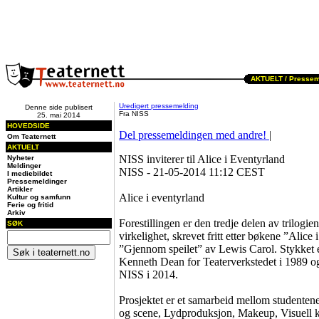
AKTUELT /
Pressem
Uredigert pressemelding
Denne side publisert
Fra NISS
25. mai 2014
HOVEDSIDE
Del pressemeldingen med andre!
|
Om Teaternett
AKTUELT
NISS inviterer til Alice i Eventyrland
Nyheter
Meldinger
NISS - 21-05-2014 11:12 CEST
I mediebildet
Pressemeldinger
Artikler
Alice i eventyrland
Kultur og samfunn
Ferie og fritid
Arkiv
Forestillingen er den tredje delen av trilog
SØK
virkelighet, skrevet fritt etter bøkene ”Alice
”Gjennom speilet” av Lewis Carol. Stykket e
Kenneth Dean for Teaterverkstedet i 1989 og 
NISS i 2014.
Prosjektet er et samarbeid mellom studenten
og scene, Lydproduksjon, Makeup, Visuell k