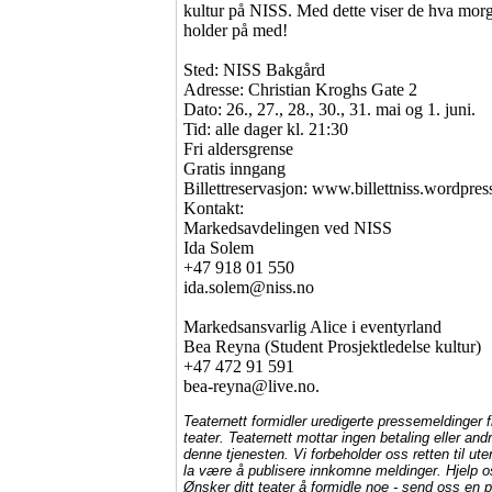
kultur på NISS. Med dette viser de hva mor
holder på med!
Sted: NISS Bakgård
Adresse: Christian Kroghs Gate 2
Dato: 26., 27., 28., 30., 31. mai og 1. juni.
Tid: alle dager kl. 21:30
Fri aldersgrense
Gratis inngang
Billettreservasjon: www.billettniss.wordpre
Kontakt:
Markedsavdelingen ved NISS
Ida Solem
+47 918 01 550
ida.solem@niss.no
Markedsansvarlig Alice i eventyrland
Bea Reyna (Student Prosjektledelse kultur)
+47 472 91 591
bea-reyna@live.no.
Teaternett formidler uredigerte pressemeldinger f
teater. Teaternett mottar ingen betaling eller and
denne tjenesten. Vi forbeholder oss retten til uten
la være å publisere innkomne meldinger. Hjelp o
Ønsker ditt teater å formidle noe - send oss en 