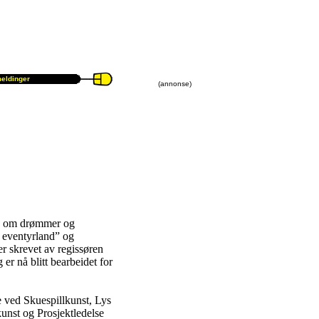
eldinger
(annonse)
ien om drømmer og
 i eventyrland” og
r skrevet av regissøren
er nå blitt bearbeidet for
e ved Skuespillkunst, Lys
unst og Prosjektledelse